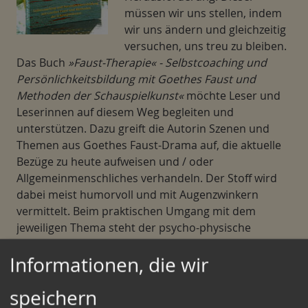
müssen wir uns stellen, indem
wir uns ändern und gleichzeitig
versuchen, uns treu zu bleiben.
Das Buch
»Faust-Therapie« - Selbstcoaching und
Persönlichkeitsbildung mit Goethes Faust und
Methoden der Schauspielkunst«
möchte Leser und
Leserinnen auf diesem Weg begleiten und
unterstützen. Dazu greift die Autorin Szenen und
Themen aus Goethes Faust-Drama auf, die aktuelle
Bezüge zu heute aufweisen und / oder
Allgemeinmenschliches verhandeln. Der Stoff wird
dabei meist humorvoll und mit Augenzwinkern
vermittelt. Beim praktischen Umgang mit dem
jeweiligen Thema steht der psycho-physische
Zusammenhang im Mittelpunkt, der den meisten
Informationen, die wir
Schauspielmethoden zugrunde liegt. So ist eine
ganzheitliche und gleichzeitig künstlerisch-
speichern
spielerische Ausrichtung der Übungen gewährleistet.